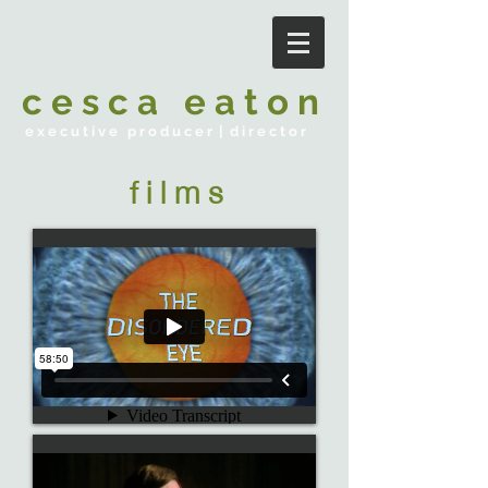
c e s c a e a t o n
e x e c u t i v e p r o d u c e r | d i r e c t o r
f i l m s